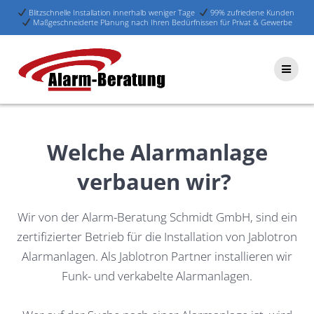
Blitzschnelle Installation innerhalb weniger Tage
99% zufriedene Kunden
Maßgeschneiderte Planung nach Ihren Bedürfnissen für Privat & Gewerbe
Skip
to
content
Welche Alarmanlage
verbauen wir?
Wir von der Alarm-Beratung Schmidt GmbH, sind ein
zertifizierter Betrieb für die Installation von Jablotron
Alarmanlagen. Als Jablotron Partner installieren wir
Funk- und verkabelte Alarmanlagen.