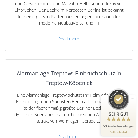
und Gewerbeobjekte in Marzahn-Hellersdorf effektiv vor
Einbrüchen. Der Bezirk im Nordosten Berlins ist bekannt
für seine großen Plattenbausiedlungen, aber auch für
moderne Neubauviertel und[…]
Read more
Kundenbewertungen und Erfahrungen zu
Alarm-Beratung
SEHR GUT
100%
Empfehlungen auf
ProvenExpert.com
4,91 / 5,00
Alarmanlage Treptow: Einbruchschutz in
Treptow-Köpenick
21
38
Bewertungen auf
Bewertungen von 1
Eine Alarmanlage Treptow schützt Ihr Heim oder Ihren
ProvenExpert.com
anderen Quelle
Betrieb im grünen Südosten Berlins. Treptow-Köpenick
ist der flächenmäßig größte Berliner Bezirk – mit
SEHR GUT
idyllischen Seenlandschaften, historischen Altstädten und
Blick aufs ProvenExpert-Profil werfen
attraktiven Wohnlagen. Gerade[…]
59 Kundenbewertungen
12.6.2026
Authentizität
Read more