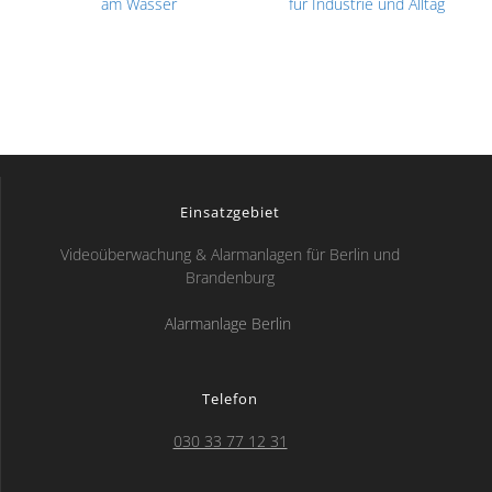
am Wasser
für Industrie und Alltag
Einsatzgebiet
Videoüberwachung & Alarmanlagen für Berlin und
Brandenburg
Alarmanlage Berlin
Telefon
030 33 77 12 31