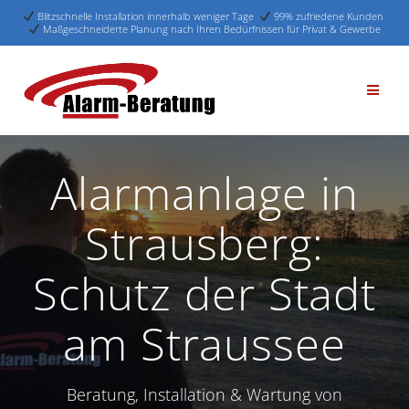
Blitzschnelle Installation innerhalb weniger Tage
99% zufriedene Kunden
Maßgeschneiderte Planung nach Ihren Bedürfnissen für Privat & Gewerbe
Skip
to
content
Alarmanlage in
Strausberg:
Schutz der Stadt
am Straussee
Beratung, Installation & Wartung von