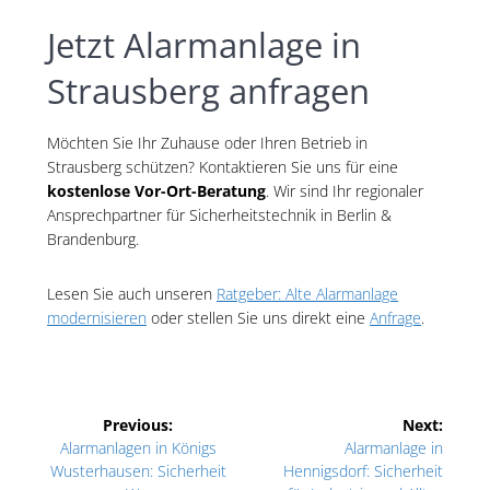
Jetzt Alarmanlage in
Strausberg anfragen
Möchten Sie Ihr Zuhause oder Ihren Betrieb in
Strausberg schützen? Kontaktieren Sie uns für eine
kostenlose Vor-Ort-Beratung
. Wir sind Ihr regionaler
Ansprechpartner für Sicherheitstechnik in Berlin &
Brandenburg.
Lesen Sie auch unseren
Ratgeber: Alte Alarmanlage
modernisieren
oder stellen Sie uns direkt eine
Anfrage
.
Beitragsnavigation
Previous:
Next:
Previous
Next
Alarmanlagen in Königs
Alarmanlage in
post:
post:
Wusterhausen: Sicherheit
Hennigsdorf: Sicherheit