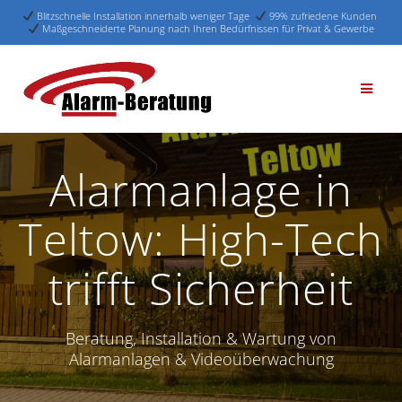
Blitzschnelle Installation innerhalb weniger Tage
99% zufriedene Kunden
Maßgeschneiderte Planung nach Ihren Bedürfnissen für Privat & Gewerbe
Skip
to
content
Alarmanlage in
Teltow: High-Tech
trifft Sicherheit
Beratung, Installation & Wartung von
Alarmanlagen & Videoüberwachung