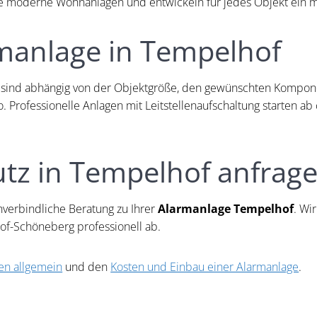
ie moderne Wohnanlagen und entwickeln für jedes Objekt ein m
rmanlage in Tempelhof
sind abhängig von der Objektgröße, den gewünschten Kompone
Professionelle Anlagen mit Leitstellenaufschaltung starten ab c
utz in Tempelhof anfrag
nverbindliche Beratung zu Ihrer
Alarmanlage Tempelhof
. Wi
hof-Schöneberg professionell ab.
en allgemein
und den
Kosten und Einbau einer Alarmanlage
.