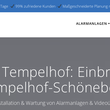
er Tage
99% zufriedene Kunden
Maßgeschneiderte Planung na
ALARMANLAGEN
 Tempelhof: Einbr
mpelhof-Schöneb
nstallation & Wartung von Alarmanlagen & Vide