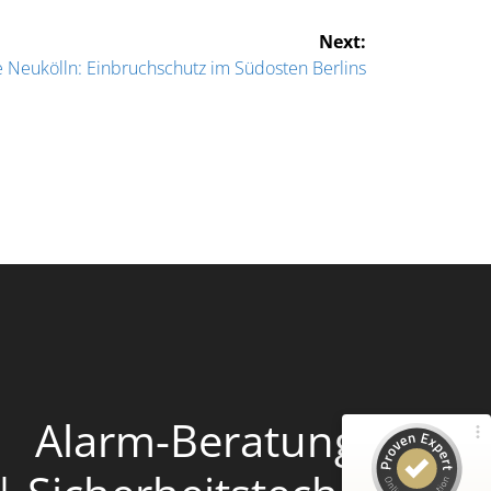
Next:
 Neukölln: Einbruchschutz im Südosten Berlins
Kundenbewertungen und Erfahrungen zu
Alarm-Beratung
100%
SEHR GUT
Empfehlungen auf
ProvenExpert.com
4,91 / 5,00
38
21
Bewertungen von 1
Bewertungen auf
Alarm-Beratung
anderen Quelle
ProvenExpert.com
Blick aufs ProvenExpert-Profil werfen