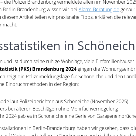
 – die Polizei Brandenburg vermeldete allein im November 202
ion Berlin-Brandenburg wissen wir bei
Alarm-Beratung.de
genau: 
diesem Artikel teilen wir praxisnahe Tipps, erklären die relev
er macht.
hsstatistiken in Schöne
in und ist durch seine ruhige Wohnlage, viele Einfamilienhäuser 
statistik (PKS) Brandenburg 2024
gingen die Wohnungseinbr
ch zeigt die Polizeimeldungslage für Schöneiche und den Landk
sche Einbruchmethoden in der Region:
hode laut Polizeiberichten aus Schöneiche (November 2025)
rs bei älteren Beschlägen ohne Mehrfachverriegelung
ahr 2024 gab es in Schöneiche eine Serie von Garageneinbrüch
nstallationen in Berlin-Brandenburg haben wir gesehen, dass di
 auf Widerstand stoßen. Früherkennung und sichtbare Abschre