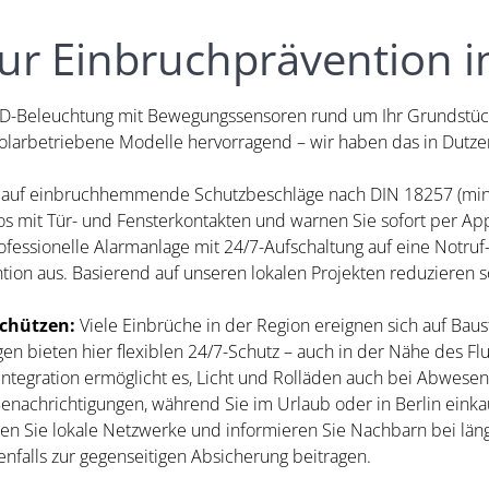
zur Einbruchprävention 
LED-Beleuchtung mit Bewegungssensoren rund um Ihr Grundstück.
olarbetriebene Modelle hervorragend – wir haben das in Dutzen
 auf einbruchhemmende Schutzbeschläge nach DIN 18257 (min
los mit Tür- und Fensterkontakten und warnen Sie sofort per Ap
fessionelle Alarmanlage mit 24/7-Aufschaltung auf eine Notruf- 
vention aus. Basierend auf unseren lokalen Projekten reduziere
schützen:
Viele Einbrüche in der Region ereignen sich auf Bau
 bieten hier flexiblen 24/7-Schutz – auch in der Nähe des Fl
tegration ermöglicht es, Licht und Rolläden auch bei Abwesenh
enachrichtigungen, während Sie im Urlaub oder in Berlin einka
en Sie lokale Netzwerke und informieren Sie Nachbarn bei län
nfalls zur gegenseitigen Absicherung beitragen.