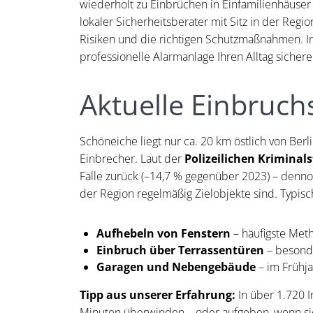
wiederholt zu Einbrüchen in Einfamilienhäuser
lokaler Sicherheitsberater mit Sitz in der Reg
Risiken und die richtigen Schutzmaßnahmen. In 
professionelle Alarmanlage Ihren Alltag sicher
Aktuelle Einbruc
Schöneiche liegt nur ca. 20 km östlich von Berl
Einbrecher. Laut der
Polizeilichen Kriminal
Fälle zurück (–14,7 % gegenüber 2023) – denno
der Region regelmäßig Zielobjekte sind. Typi
Aufhebeln von Fenstern
– häufigste Met
Einbruch über Terrassentüren
– besonde
Garagen und Nebengebäude
– im Frühj
Tipp aus unserer Erfahrung:
In über 1.720 I
Minuten überwinden – oder aufgeben, wenn sie