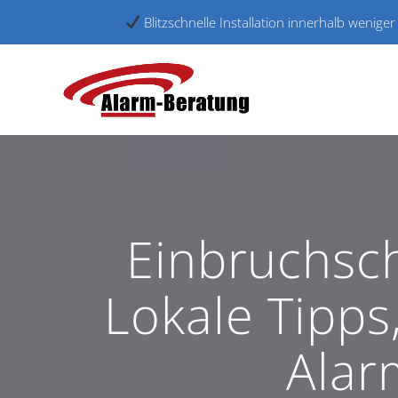
Blitzschnelle Installation innerhalb wenig
Skip
to
content
Einbruchsch
Lokale Tipps
Alar