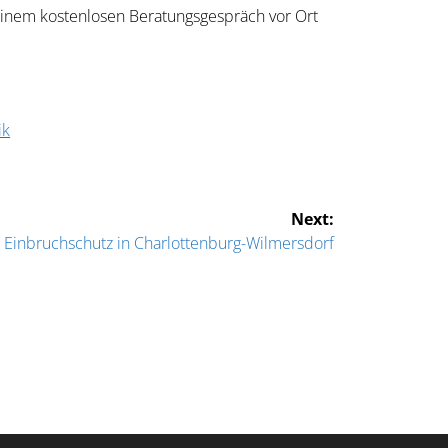
inem kostenlosen Beratungsgespräch vor Ort
ik
Next:
 Einbruchschutz in Charlottenburg-Wilmersdorf
Kundenbewertungen und Erfahrungen zu
Alarm-Beratung