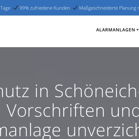
er Tage
99% zufriedene Kunden
Maßgeschneiderte Planung na
ALARMANLAGEN
utz in Schöneiche
, Vorschriften u
manlage unverzic