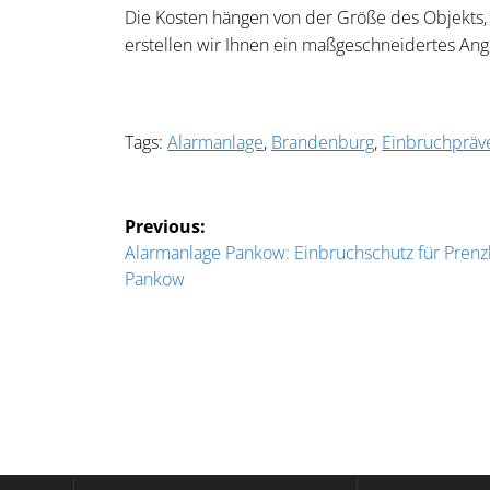
Die Kosten hängen von der Größe des Objekts,
erstellen wir Ihnen ein maßgeschneidertes Ang
Tags:
Alarmanlage
,
Brandenburg
,
Einbruchpräv
Beitragsnavigation
Previous:
Previous
Alarmanlage Pankow: Einbruchschutz für Prenz
post:
Pankow