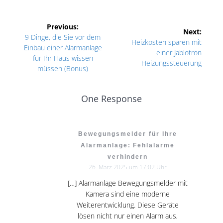
Beitragsnavigation
Previous:
Next:
Previous
9 Dinge, die Sie vor dem
Next
Heizkosten sparen mit
post:
Einbau einer Alarmanlage
post:
einer Jablotron
für Ihr Haus wissen
Heizungssteuerung
müssen (Bonus)
One Response
Bewegungsmelder für Ihre
Alarmanlage: Fehlalarme
verhindern
26. März 2025 um 17:02 Uhr
[…] Alarmanlage Bewegungsmelder mit
Kamera sind eine moderne
Weiterentwicklung. Diese Geräte
lösen nicht nur einen Alarm aus,