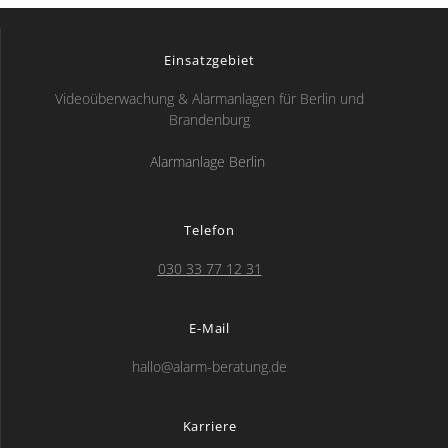
Einsatzgebiet
Videoüberwachung & Alarmanlagen für Berlin und
Brandenburg
Alarmanlage Berlin
Telefon
030 33 77 12 31
E-Mail
hallo@alarm-beratung.de
Karriere