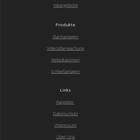
Jobangebote
Produkte
Alarmanlagen
Videoüberwachung
Nebelkanonen
Schließanlagen
Links
Ratgeber
Datenschutz
Kundenbewertungen und Erfahrungen zu
Alarm-Beratung
Impressum
Über Uns
SEHR GUT
100%