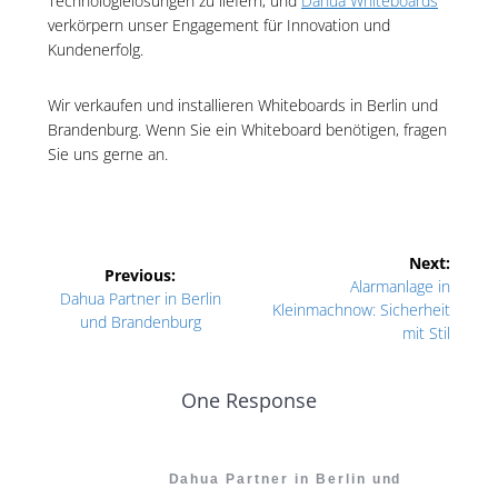
Technologielösungen zu liefern, und
Dahua Whiteboards
verkörpern unser Engagement für Innovation und
Kundenerfolg.
Wir verkaufen und installieren Whiteboards in Berlin und
Brandenburg. Wenn Sie ein Whiteboard benötigen, fragen
Sie uns gerne an.
Beitragsnavigation
Next:
Previous:
Next
Alarmanlage in
Previous
Dahua Partner in Berlin
post:
Kleinmachnow: Sicherheit
post:
und Brandenburg
mit Stil
One Response
Dahua Partner in Berlin und